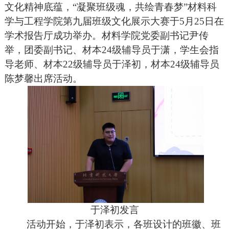
文化精神底蕴
，
“凝聚班级魂，共绘青春梦”材料科
学与工程学院第九届班级文化展示大赛于5月25日在
学术报告厅成功举办。
材料学院党委副书记尹传
举，团委副书记、材本
24级辅导员于潇，学生会指
导老师、材本22级辅导员于泽初，材本24级辅导员
陈梦馨
出席活动。
于泽初发言
活动开始，
于泽初
表示，各班设计的班徽、班