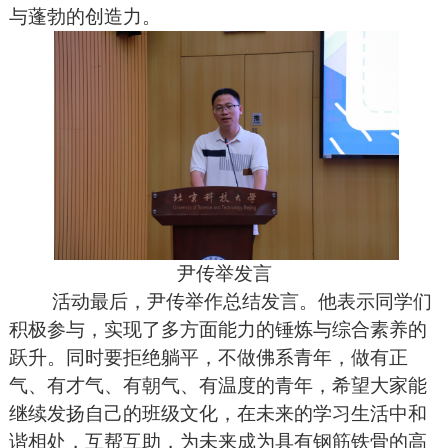
与蓬勃的
创造力
。
尹传举发言
活动最后，
尹传举
作总结发言。他表示同学们
积极参与，实现了多方面能力的锤炼与综合素养的
跃升。同时要拒绝躺平，不做佛系青年，
做有正
气、有才气、有朝气、有温度的青年
，希望大家能
继续发扬自己的班级文化，在未来的学习生活中和
谐相处，互帮互助，为未来成为具有钢筋铁骨的高