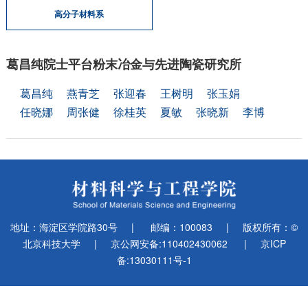
高分子材料系
葛昌纯院士平台粉末冶金与先进陶瓷研究所
葛昌纯
燕青芝
张迎春
王树明
张玉娟
任晓娜
周张健
徐桂英
夏敏
张晓新
李博
地址：海淀区学院路30号
|
邮编：100083
|
版权所有：©
北京科技大学
|
京公网安备:110402430062
|
京ICP
备:13030111号-1