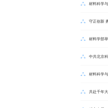
材料科学
守正创新 
材料学部举
中共北京科
材料科学
共赴千年