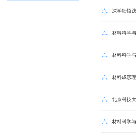
材料科学与
材料科学与
材料成形理
北京科技大
材料科学