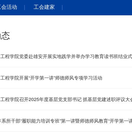
工会活动
|
工会建家
|
动态
与工程学院党委赴雄安开展实地践学并举办学习教育读书班结业
工程学院开展“开学第一讲”师德师风专项学习活动
工程学院召开2025年度基层党支部书记 抓基层党建述职评议大
6年系所干部“履职能力培训专班”第一讲暨师德师风教育“开学第一