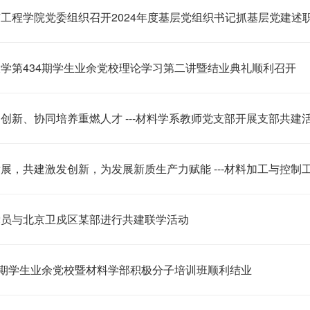
工程学院党委组织召开2024年度基层党组织书记抓基层党建述
学第434期学生业余党校理论学习第二讲暨结业典礼顺利召开
创新、协同培养重燃人才 ---材料学系教师党支部开展支部共建
展，共建激发创新，为发展新质生产力赋能 ---材料加工与控
党员与北京卫戍区某部进行共建联学活动
3期学生业余党校暨材料学部积极分子培训班顺利结业