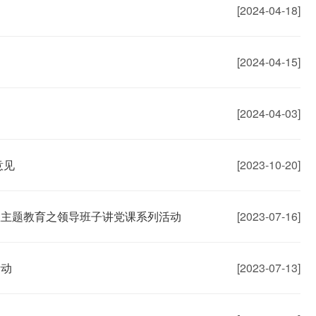
[2024-04-18]
[2024-04-15]
[2024-04-03]
意见
[2023-10-20]
想主题教育之领导班子讲党课系列活动
[2023-07-16]
活动
[2023-07-13]