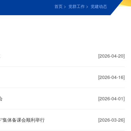
首页
>
党群工作
>
党建动态
式
[2026-04-20]
[2026-04-16]
会
[2026-04-01]
讲”集体备课会顺利举行
[2026-03-26]