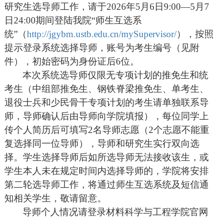
研究生选导师工作，请于
202
6
年
5月6日
9
:00—5月
7
日
24:00期间登陆我
院
“
师生互选
系
统
”（
http://jgybm.ustb.edu.cn/mySupervisor/
），按照
提示登录系统选择导师
，账号
为考生编号
（
见附
件
）
，
初始密码
为
身份证
后
6位
。
本次系统选导师仅限无
专项计划的
推免生和
统
考生
（中组部推免生
、钢铁脊梁
推免生
、
单考生
、
退役士兵和少民骨干专项计划的考生
请
单独联系导
师，导师确认后
由
导师向学院填报
），每位同学上
传
个人简历后
可填写
2名导师志愿（2个志愿不能重
复选择同一位导师），导师和研究生实行双向选
择。学生选择导师后如所选导师无法接收该生，或
学生本人未在规定时间内选择导师的，学院
将
安排
第二轮选导师
工作，
将通过师生互选系统及
短信
通
知
相关学生，敬请留意。
导师个人情况请登录材料
科学与工程
学院官网