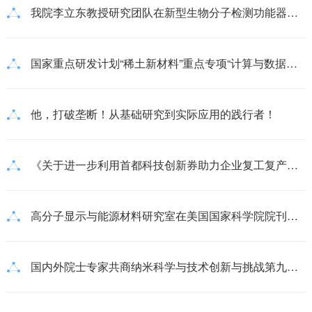
我院李立东教授研究团队在新型生物分子检测功能器件领域取得新进展
国家重点研发计划“稀土新材料”重点专项“计算与数据驱动的多孔稀土催化与稀土-贵金属催化材料开发”项目启动会顺利举行
他，打破垄断！从基础研究到实际应用的践行者！
《关于进一步利用首都科技创新券助力企业复工复产的通知》
高分子显示与能源材料研究室在美国国家科学院院刊PNAS上发表文章
国内外院士专家共商纳米科学与技术创新与挑战第九届亚洲纳米科学和纳米技术会议在青岛举行