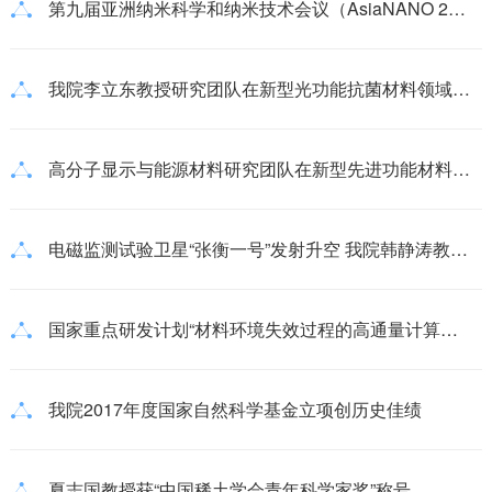
第九届亚洲纳米科学和纳米技术会议（AsiaNANO 2018）隆重召开
我院李立东教授研究团队在新型光功能抗菌材料领域取得新进展
高分子显示与能源材料研究团队在新型先进功能材料领域取得研究进展
电磁监测试验卫星“张衡一号”发射升空 我院韩静涛教授团队再创佳绩
国家重点研发计划“材料环境失效过程的高通量计算模拟与高通量实验技术”项目启动会在京召开
我院2017年度国家自然科学基金立项创历史佳绩
夏志国教授获“中国稀土学会青年科学家奖”称号